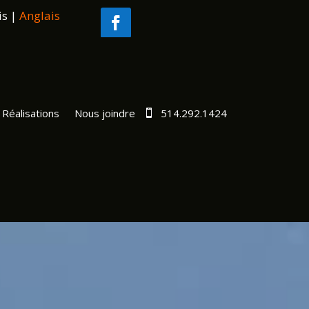
is
|
Anglais
Réalisations
Nous joindre
514.292.1424