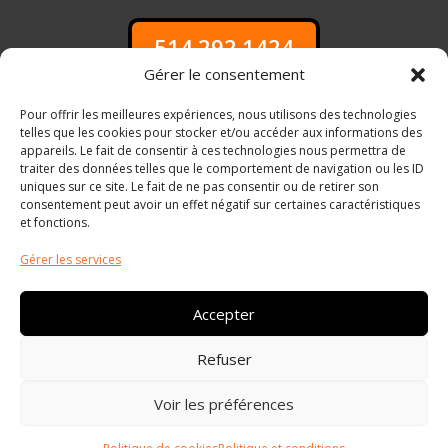
514.292.1424
Gérer le consentement
Pour offrir les meilleures expériences, nous utilisons des technologies
telles que les cookies pour stocker et/ou accéder aux informations des
appareils. Le fait de consentir à ces technologies nous permettra de
traiter des données telles que le comportement de navigation ou les ID
uniques sur ce site. Le fait de ne pas consentir ou de retirer son
Qui Sommes-nous
consentement peut avoir un effet négatif sur certaines caractéristiques
Politique de cookies (CA)
et fonctions.
Politique de Confidentialité
Gérer les services
Accepter
projet@gestionimmobilius.com

Refuser
514.292.1424

Voir les préférences
RBQ : 5860-5858-01
